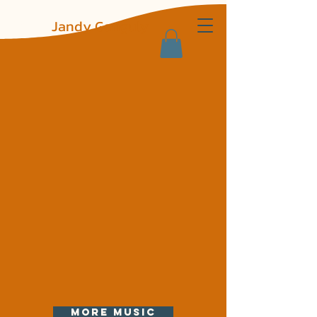
J
G
Jandy Ganguly
more music